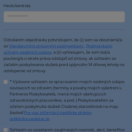
Heslo kontrola
Odoslaním objednávky potvrdzujem, že (i) som sa oboznámil/a
so
Všeobecnými zmluvnými podmienkami
,
Podmienkami
ochrany osobných údajov
, a (ii) vyhlasujem, že som bol/a
poučený/a o strate práva odstúpiť od zmluvy, ak súhlasím so
začatím poskytovania služieb pred uplynutím 14 dňovej lehoty na
odstúpenie od zmluvy.
* Výslovne súhlasím so spracúvaním mojich osobných údajov
súvisiacich so zdravím (termíny a povahy mojich vyšetrení u
Partnerov Poskytovateľa, mená mojich ošetrujúcich
zdravotníckych pracovníkov, a pod.) Poskytovateľom za
účelom poskytnutia služieb Osobnej starostlivosti na moju
žiadosť
Pre viac informácií navštívte stránky
poliklinika.vaslekar.sk
.
Súhlasím so zasielaním zaujímavých noviniek, akcií, benefitov