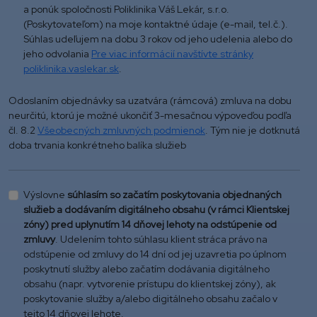
a ponúk spoločnosti Poliklinika Váš Lekár, s.r.o.
(Poskytovateľom) na moje kontaktné údaje (e-mail, tel.č.).
Súhlas udeľujem na dobu 3 rokov od jeho udelenia alebo do
jeho odvolania
Pre viac informácií navštívte stránky
poliklinika.vaslekar.sk
.
Odoslaním objednávky sa uzatvára (rámcová) zmluva na dobu
neurčitú, ktorú je možné ukončiť 3-mesačnou výpoveďou podľa
čl. 8.2
Všeobecných zmluvných podmienok
. Tým nie je dotknutá
doba trvania konkrétneho balíka služieb
Výslovne
súhlasím so začatím poskytovania objednaných
služieb a dodávaním digitálneho obsahu (v rámci Klientskej
zóny) pred uplynutím 14 dňovej lehoty na odstúpenie od
zmluvy
. Udelením tohto súhlasu klient stráca právo na
odstúpenie od zmluvy do 14 dní od jej uzavretia po úplnom
poskytnutí služby alebo začatím dodávania digitálneho
obsahu (napr. vytvorenie prístupu do klientskej zóny), ak
poskytovanie služby a/alebo digitálneho obsahu začalo v
tejto 14 dňovej lehote.