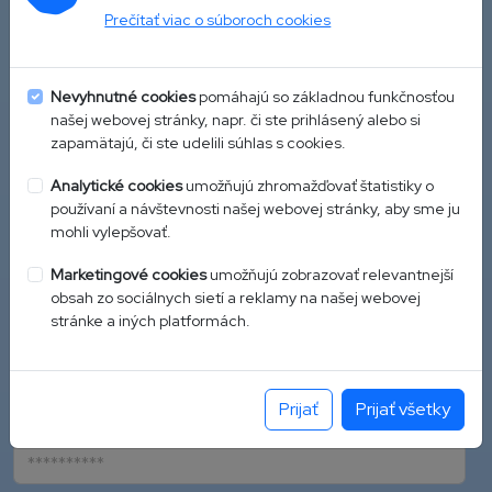
Prečítať viac o súboroch cookies
Zdravotné poistenie
Poistenie
Nevyhnutné cookies
pomáhajú so základnou funkčnosťou
našej webovej stránky, napr. či ste prihlásený alebo si
zapamätajú, či ste udelili súhlas s cookies.
Analytické cookies
umožňujú zhromažďovať štatistiky o
Prihlasovacie a kontaktné údaje
používaní a návštevnosti našej webovej stránky, aby sme ju
mohli vylepšovať.
E-mail * (slúži aj ako prihlasovacie meno)
Marketingové cookies
umožňujú zobrazovať relevantnejší
obsah zo sociálnych sietí a reklamy na našej webovej
stránke a iných platformách.
Mobilné číslo
Prijať
Prijať všetky
Heslo do klientskej zóny